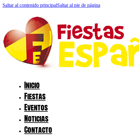
Saltar al contenido principal
Saltar al pie de página
Inicio
Fiestas
Eventos
Noticias
Contacto