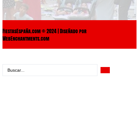
FiestasEspaña.com © 2024 | Diseñado por
WebEnchantments.com
Search
...