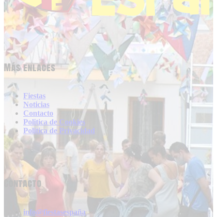
Más enlaces
Fiestas
Noticias
Contacto
Politica de Cookies
Politica de Privacidad
Contacto
info@fiestasespaña