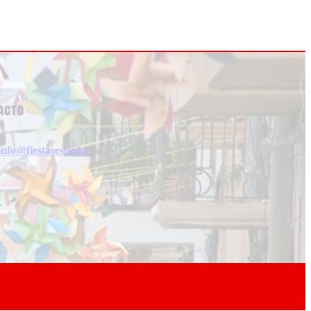
acto
info@fiestasespaña