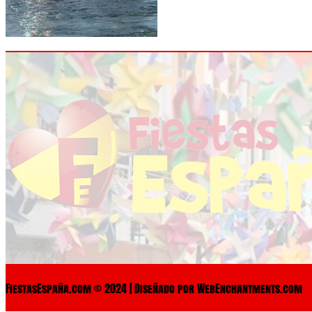
FiestasEspaña.com © 2024 | Diseñado por WebEnchantments.com