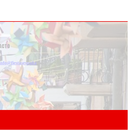
acto
info@fiestasespaña