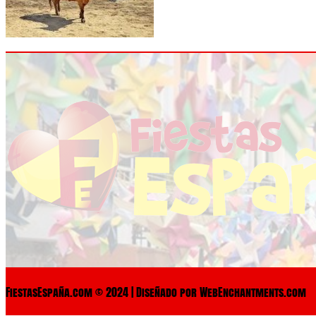
FiestasEspaña.com © 2024 | Diseñado por WebEnchantments.com