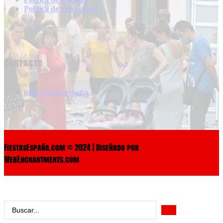
Politica de Privacidad
Contacto
info@fiestasespaña
FiestasEspaña.com © 2024 | Diseñado por
WebEnchantments.com
Search
...