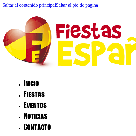
Saltar al contenido principal
Saltar al pie de página
Inicio
Fiestas
Eventos
Noticias
Contacto