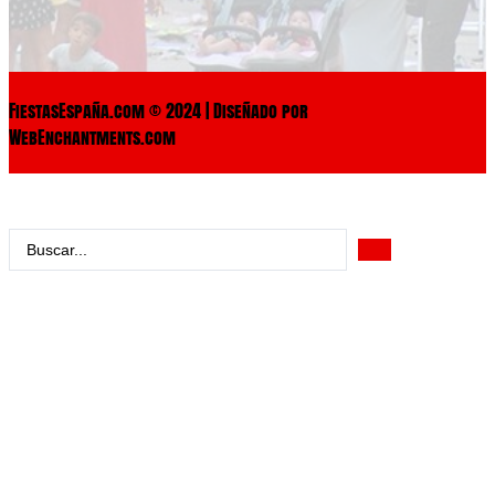
FiestasEspaña.com © 2024 | Diseñado por
WebEnchantments.com
Search
...