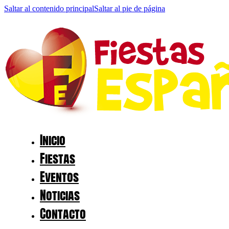
Saltar al contenido principal
Saltar al pie de página
Inicio
Fiestas
Eventos
Noticias
Contacto