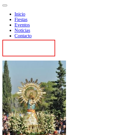
Inicio
Fiestas
Eventos
Noticias
Contacto
Contactar