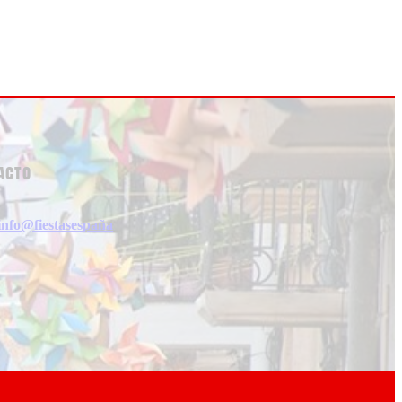
acto
info@fiestasespaña