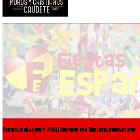
FiestasEspaña.com © 2024 | Diseñado por WebEnchantments.com