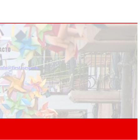
acto
info@fiestasespaña