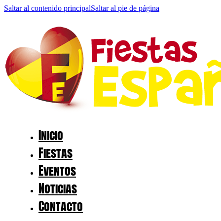
Saltar al contenido principal
Saltar al pie de página
Inicio
Fiestas
Eventos
Noticias
Contacto