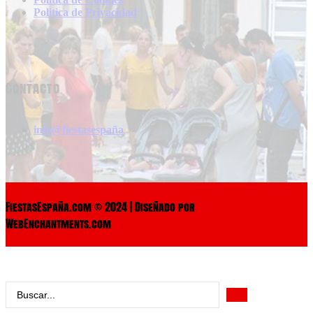
Politica de Privacidad
Contacto
info@fiestasespaña
FiestasEspaña.com © 2024 | Diseñado por
WebEnchantments.com
Search
...