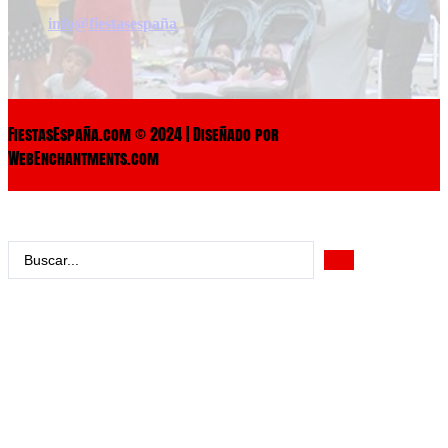
info@fiestasespaña
FiestasEspaña.com © 2024 | Diseñado por
WebEnchantments.com
Search
...