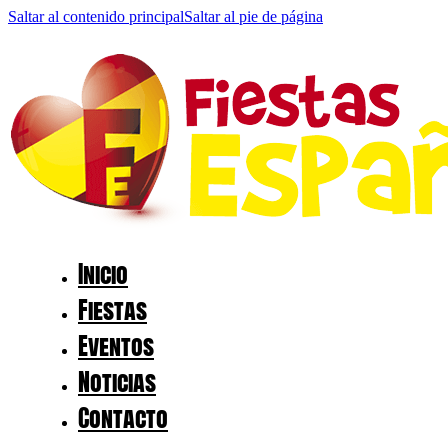
Saltar al contenido principal
Saltar al pie de página
Inicio
Fiestas
Eventos
Noticias
Contacto