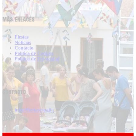
Más enlaces
Fiestas
Noticias
Contacto
Politica de Cookies
Politica de Privacidad
Contacto
info@fiestasespaña