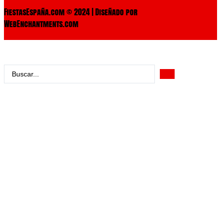
FiestasEspaña.com © 2024 | Diseñado por
WebEnchantments.com
Search
...