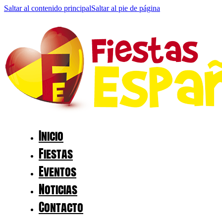
Saltar al contenido principal
Saltar al pie de página
Inicio
Fiestas
Eventos
Noticias
Contacto