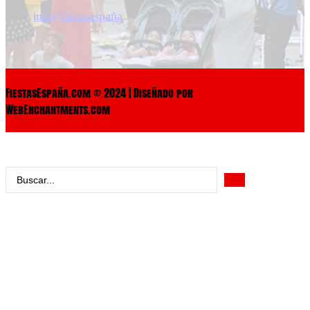
info@fiestasespaña
FiestasEspaña.com © 2024 | Diseñado por
WebEnchantments.com
Search
...