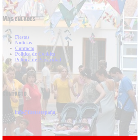
Más enlaces
Fiestas
Noticias
Contacto
Politica de Cookies
Politica de Privacidad
Contacto
info@fiestasespaña