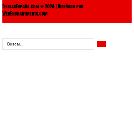
FiestasEspaña.com © 2024 | Diseñado por
WebEnchantments.com
Search
...