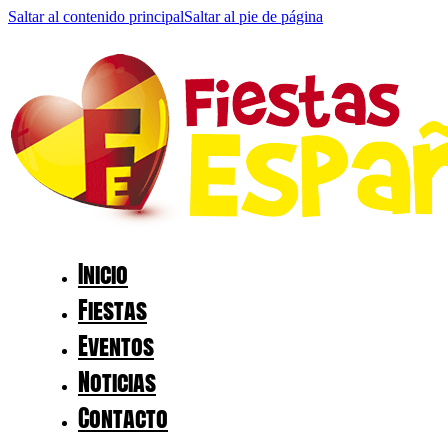
Saltar al contenido principal
Saltar al pie de página
Inicio
Fiestas
Eventos
Noticias
Contacto