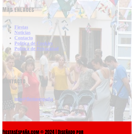
Más enlaces
Fiestas
Noticias
Contacto
Politica de Cookies
Politica de Privacidad
Contacto
info@fiestasespaña
FiestasEspaña.com © 2024 | Diseñado por