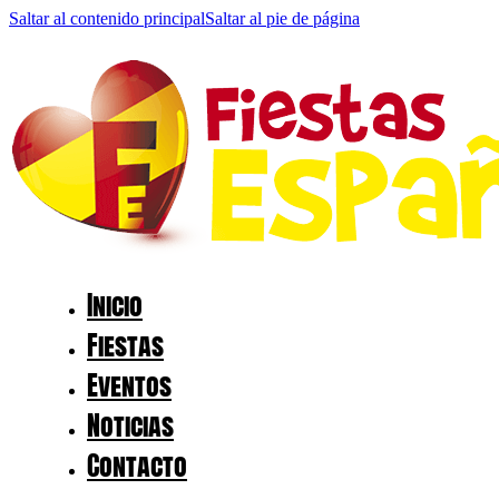
Saltar al contenido principal
Saltar al pie de página
Inicio
Fiestas
Eventos
Noticias
Contacto