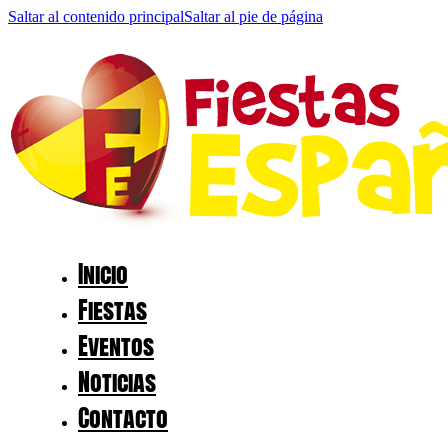
Saltar al contenido principal
Saltar al pie de página
Inicio
Fiestas
Eventos
Noticias
Contacto