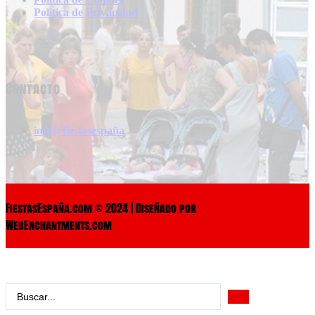
Politica de Privacidad
Contacto
info@fiestasespaña
FiestasEspaña.com © 2024 | Diseñado por
WebEnchantments.com
Search
...