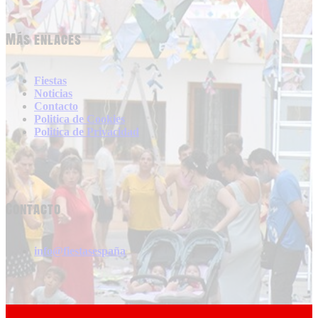
Más enlaces
Fiestas
Noticias
Contacto
Politica de Cookies
Politica de Privacidad
Contacto
info@fiestasespaña