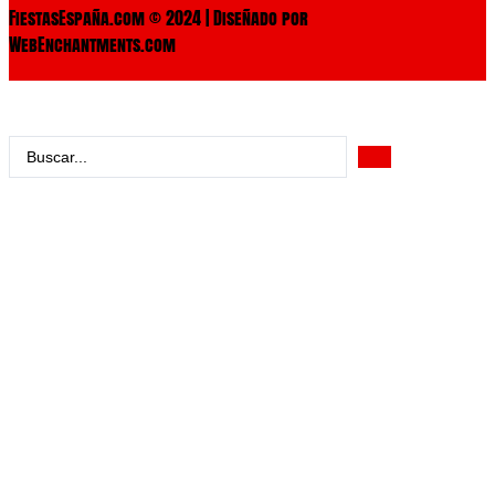
FiestasEspaña.com © 2024 | Diseñado por
WebEnchantments.com
Search
...