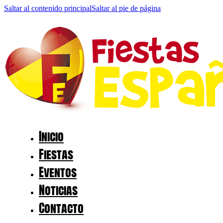
Saltar al contenido principal
Saltar al pie de página
Inicio
Fiestas
Eventos
Noticias
Contacto