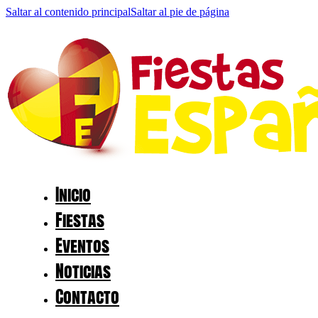
Saltar al contenido principal
Saltar al pie de página
Inicio
Fiestas
Eventos
Noticias
Contacto