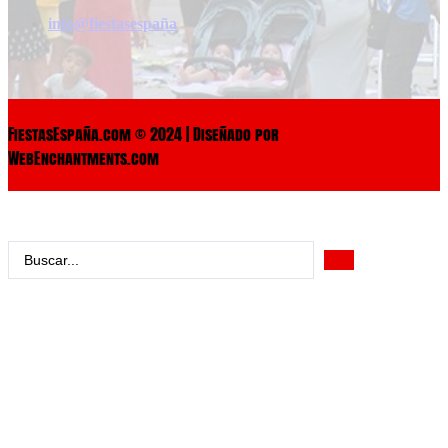
info@fiestasespaña
FiestasEspaña.com © 2024 | Diseñado por
WebEnchantments.com
Search
...