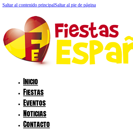
Saltar al contenido principal
Saltar al pie de página
Inicio
Fiestas
Eventos
Noticias
Contacto