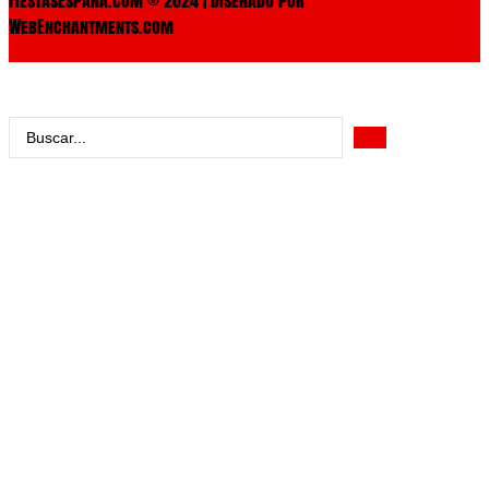
WebEnchantments.com
Search
...