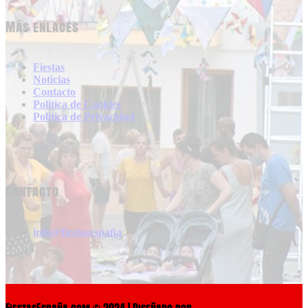
Más enlaces
Fiestas
Noticias
Contacto
Politica de Cookies
Politica de Privacidad
Contacto
info@fiestasespaña
FiestasEspaña.com © 2024 | Diseñado por