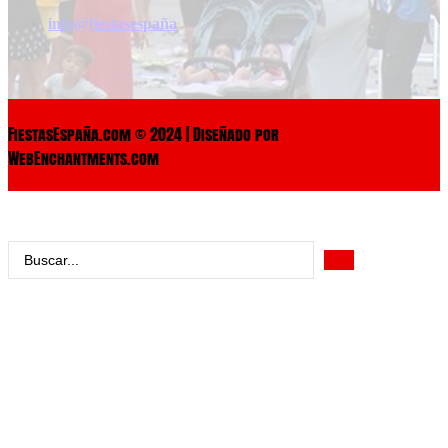
info@fiestasespaña
FiestasEspaña.com © 2024 | Diseñado por
WebEnchantments.com
Search
...