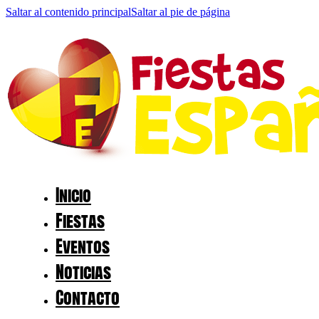
Saltar al contenido principal
Saltar al pie de página
Inicio
Fiestas
Eventos
Noticias
Contacto