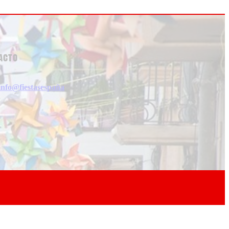
acto
info@fiestasespaña