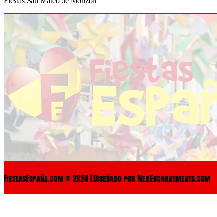
Fiestas San Mateo de Monzón
FiestasEspaña.com © 2024 | Diseñado por WebEnchantments.com