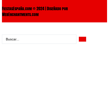
FiestasEspaña.com © 2024 | Diseñado por
WebEnchantments.com
Search
...