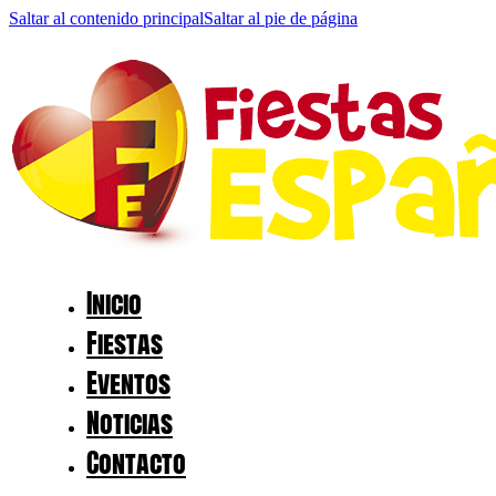
Saltar al contenido principal
Saltar al pie de página
Inicio
Fiestas
Eventos
Noticias
Contacto