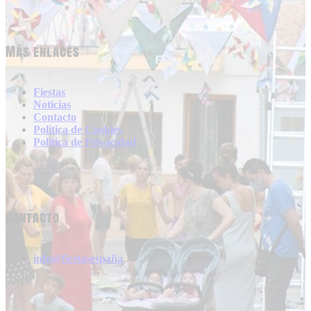
Más enlaces
Fiestas
Noticias
Contacto
Politica de Cookies
Politica de Privacidad
Contacto
info@fiestasespaña