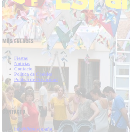
Más enlaces
Fiestas
Noticias
Contacto
Politica de Cookies
Politica de Privacidad
Contacto
info@fiestasespaña