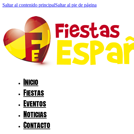
Saltar al contenido principal
Saltar al pie de página
Inicio
Fiestas
Eventos
Noticias
Contacto