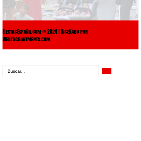
FiestasEspaña.com © 2024 | Diseñado por
WebEnchantments.com
Search
...