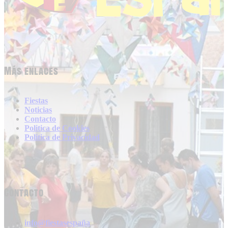
Más enlaces
Fiestas
Noticias
Contacto
Politica de Cookies
Politica de Privacidad
Contacto
info@fiestasespaña