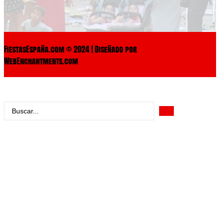
FiestasEspaña.com © 2024 | Diseñado por
WebEnchantments.com
Search
...