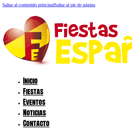
Saltar al contenido principal
Saltar al pie de página
Inicio
Fiestas
Eventos
Noticias
Contacto