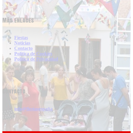
Más enlaces
Fiestas
Noticias
Contacto
Politica de Cookies
Politica de Privacidad
Contacto
info@fiestasespaña