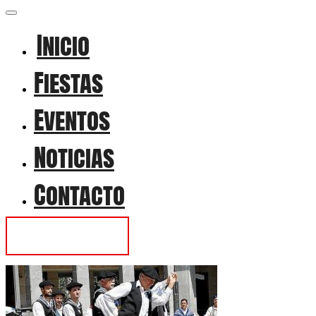
Inicio
Fiestas
Eventos
Noticias
Contacto
Contactar