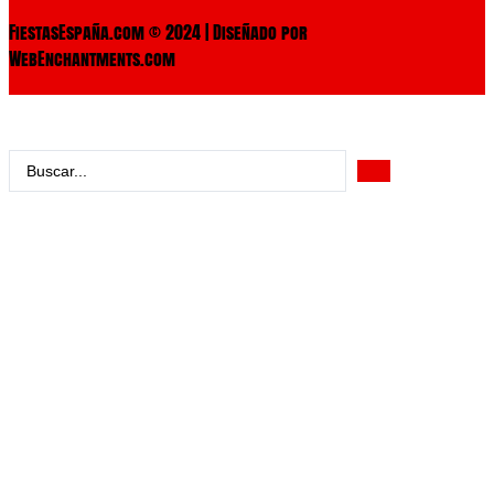
FiestasEspaña.com © 2024 | Diseñado por
WebEnchantments.com
Search
...