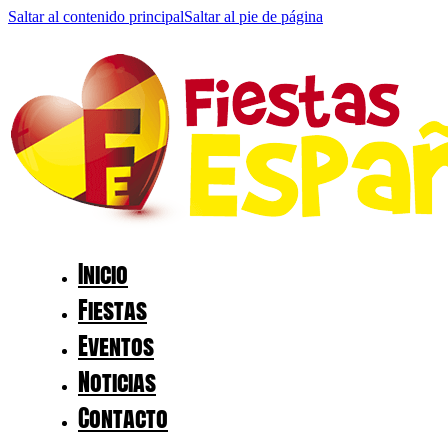
Saltar al contenido principal
Saltar al pie de página
Inicio
Fiestas
Eventos
Noticias
Contacto