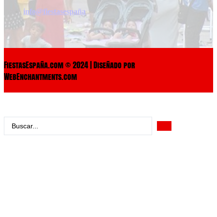
info@fiestasespaña
FiestasEspaña.com © 2024 | Diseñado por
WebEnchantments.com
Search
...