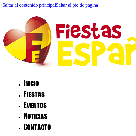
Saltar al contenido principal
Saltar al pie de página
Inicio
Fiestas
Eventos
Noticias
Contacto