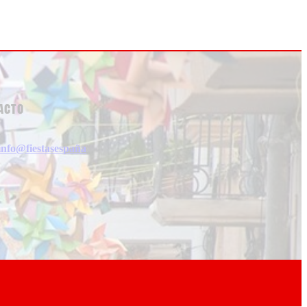
acto
info@fiestasespaña