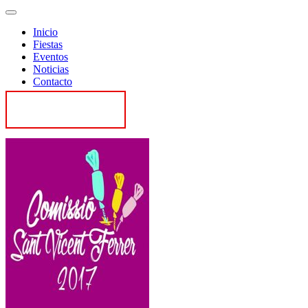
Inicio
Fiestas
Eventos
Noticias
Contacto
Contactar