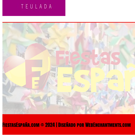
FiestasEspaña.com © 2024 | Diseñado por WebEnchantments.com