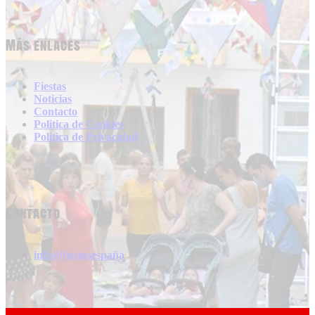
Más enlaces
Fiestas
Noticias
Contacto
Politica de Cookies
Politica de Privacidad
Contacto
info@fiestasespaña