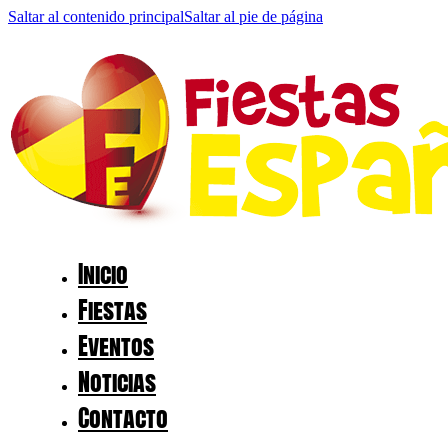
Saltar al contenido principal
Saltar al pie de página
Inicio
Fiestas
Eventos
Noticias
Contacto