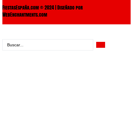
FiestasEspaña.com © 2024 | Diseñado por
WebEnchantments.com
Search
...