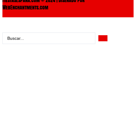
WebEnchantments.com
Search
...