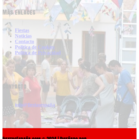
Más enlaces
Fiestas
Noticias
Contacto
Politica de Cookies
Politica de Privacidad
Contacto
info@fiestasespaña
FiestasEspaña.com © 2024 | Diseñado por