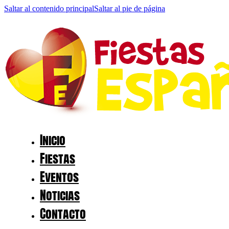
Saltar al contenido principal
Saltar al pie de página
Inicio
Fiestas
Eventos
Noticias
Contacto