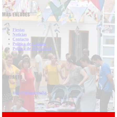
Más enlaces
Fiestas
Noticias
Contacto
Politica de Cookies
Politica de Privacidad
Contacto
info@fiestasespaña