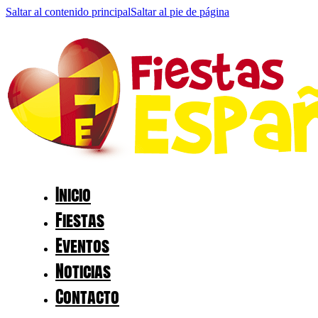
Saltar al contenido principal
Saltar al pie de página
Inicio
Fiestas
Eventos
Noticias
Contacto