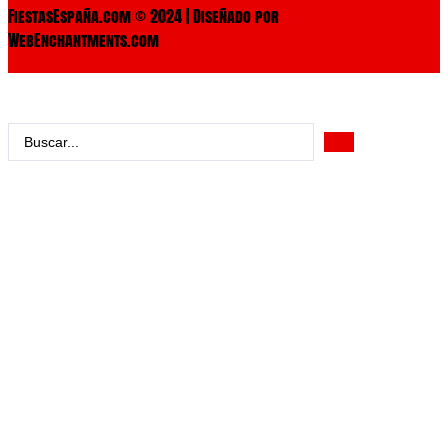
FiestasEspaña.com © 2024 | Diseñado por
WebEnchantments.com
Search
...