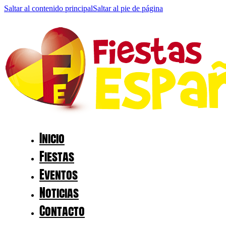
Saltar al contenido principal
Saltar al pie de página
Inicio
Fiestas
Eventos
Noticias
Contacto