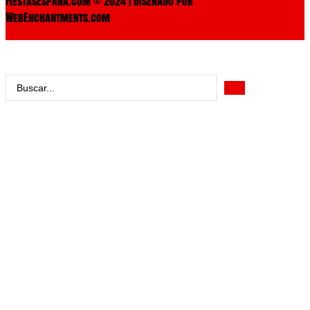
FiestasEspaña.com © 2024 | Diseñado por
WebEnchantments.com
Search
...