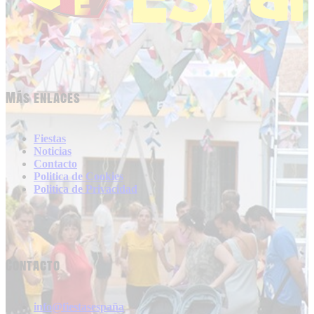
Más enlaces
Fiestas
Noticias
Contacto
Politica de Cookies
Politica de Privacidad
Contacto
info@fiestasespaña