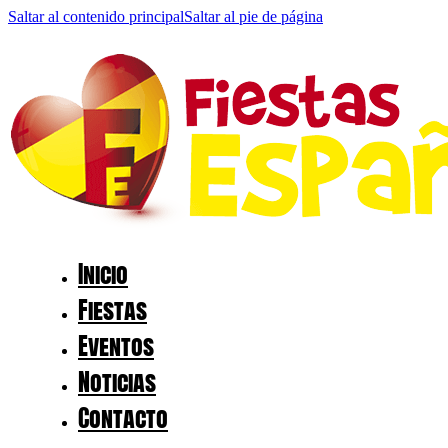
Saltar al contenido principal
Saltar al pie de página
Inicio
Fiestas
Eventos
Noticias
Contacto