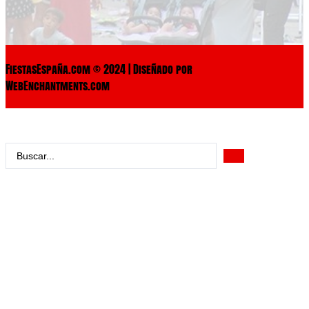
FiestasEspaña.com © 2024 | Diseñado por
WebEnchantments.com
Search
...