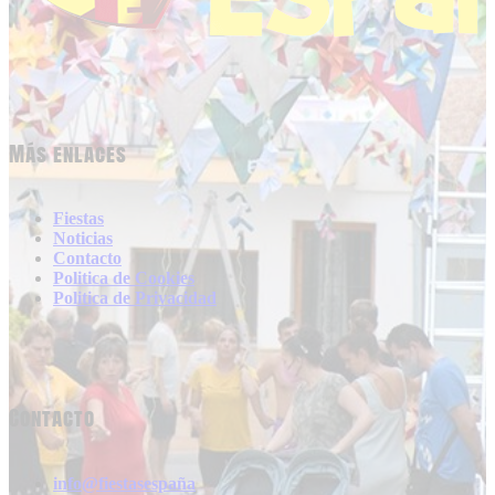
Más enlaces
Fiestas
Noticias
Contacto
Politica de Cookies
Politica de Privacidad
Contacto
info@fiestasespaña