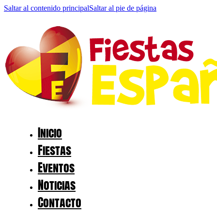
Saltar al contenido principal
Saltar al pie de página
Inicio
Fiestas
Eventos
Noticias
Contacto