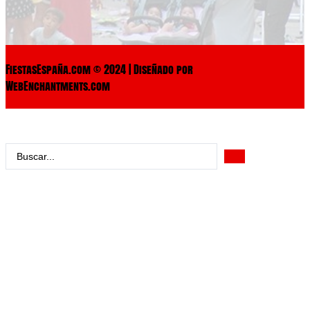
FiestasEspaña.com © 2024 | Diseñado por
WebEnchantments.com
Search
...