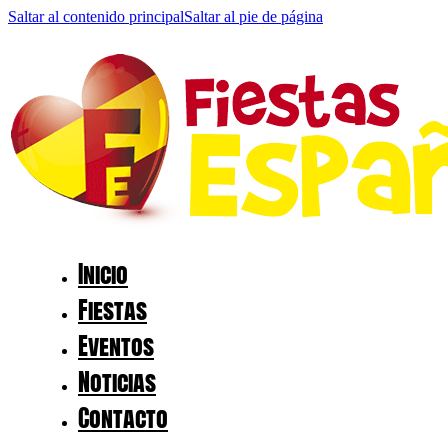
Saltar al contenido principal
Saltar al pie de página
Inicio
Fiestas
Eventos
Noticias
Contacto