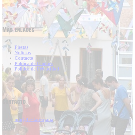
Más enlaces
Fiestas
Noticias
Contacto
Politica de Cookies
Politica de Privacidad
Contacto
info@fiestasespaña