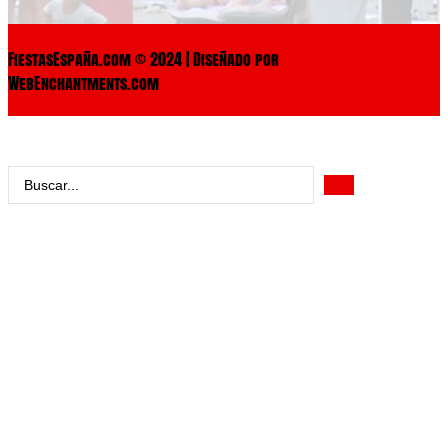
FiestasEspaña.com © 2024 | Diseñado por
WebEnchantments.com
Search
...