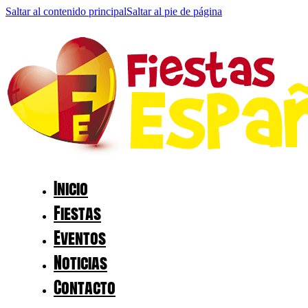
Saltar al contenido principal
Saltar al pie de página
Inicio
Fiestas
Eventos
Noticias
Contacto