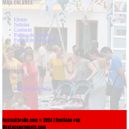
Más enlaces
Fiestas
Noticias
Contacto
Politica de Cookies
Politica de Privacidad
Contacto
info@fiestasespaña
FiestasEspaña.com © 2024 | Diseñado por
WebEnchantments.com