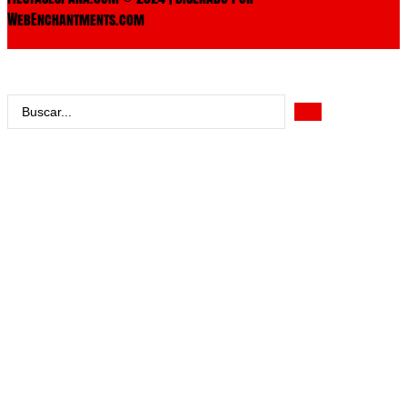
WebEnchantments.com
Search
...