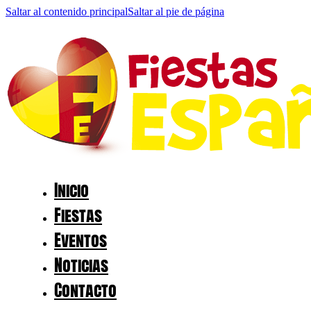
Saltar al contenido principal
Saltar al pie de página
Inicio
Fiestas
Eventos
Noticias
Contacto