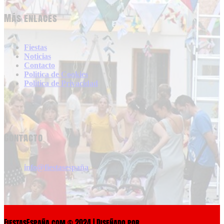
Más enlaces
Fiestas
Noticias
Contacto
Politica de Cookies
Politica de Privacidad
Contacto
info@fiestasespaña
FiestasEspaña.com © 2024 | Diseñado por