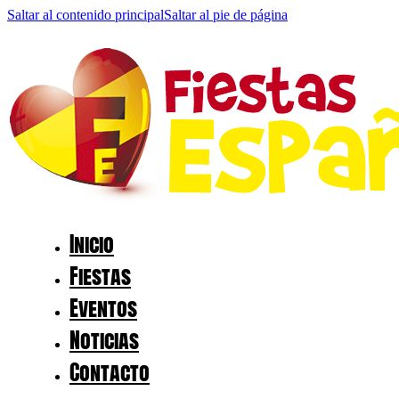
Saltar al contenido principal
Saltar al pie de página
Inicio
Fiestas
Eventos
Noticias
Contacto