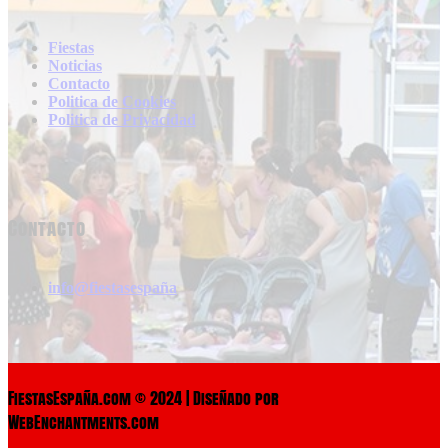
Fiestas
Noticias
Contacto
Politica de Cookies
Politica de Privacidad
Contacto
info@fiestasespaña
FiestasEspaña.com © 2024 | Diseñado por
WebEnchantments.com