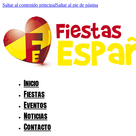
Saltar al contenido principal
Saltar al pie de página
Inicio
Fiestas
Eventos
Noticias
Contacto