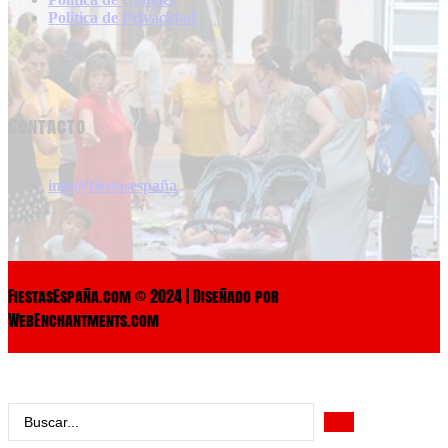
Politica de Privacidad
Contacto
info@fiestasespaña
FiestasEspaña.com © 2024 | Diseñado por
WebEnchantments.com
Search
...