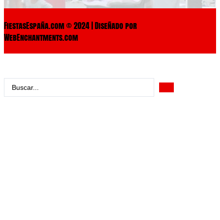
FiestasEspaña.com © 2024 | Diseñado por
WebEnchantments.com
Search
...