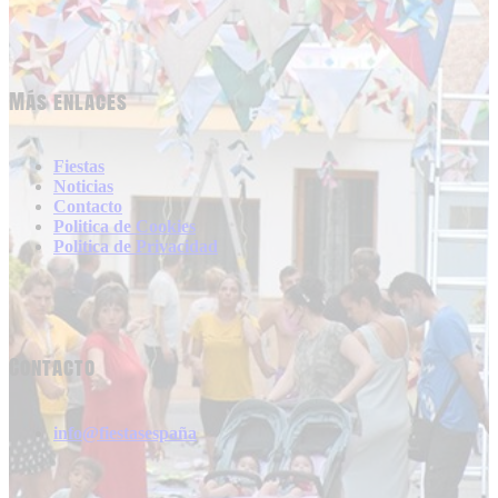
Más enlaces
Fiestas
Noticias
Contacto
Politica de Cookies
Politica de Privacidad
Contacto
info@fiestasespaña