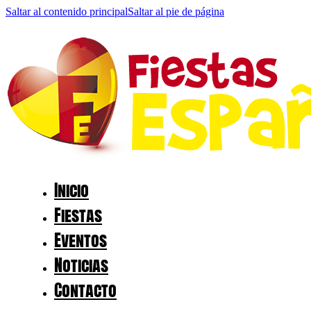
Saltar al contenido principal
Saltar al pie de página
Inicio
Fiestas
Eventos
Noticias
Contacto