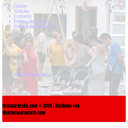
Fiestas
Noticias
Contacto
Politica de Cookies
Politica de Privacidad
Contacto
info@fiestasespaña
FiestasEspaña.com © 2024 | Diseñado por
WebEnchantments.com