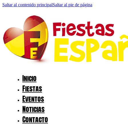
Saltar al contenido principal
Saltar al pie de página
Inicio
Fiestas
Eventos
Noticias
Contacto