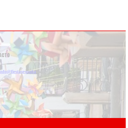
acto
info@fiestasespaña