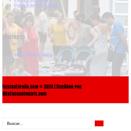
Politica de Privacidad
Contacto
info@fiestasespaña
FiestasEspaña.com © 2024 | Diseñado por
WebEnchantments.com
Search
...