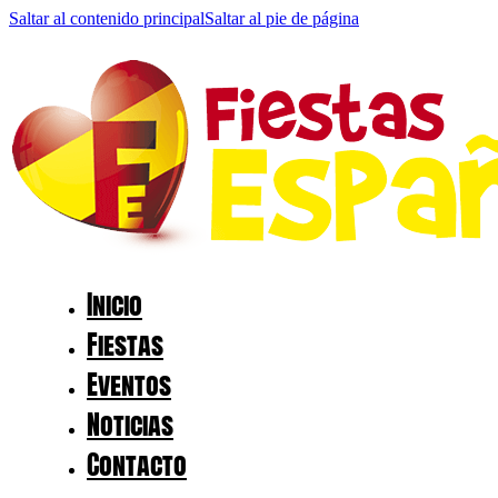
Saltar al contenido principal
Saltar al pie de página
Inicio
Fiestas
Eventos
Noticias
Contacto