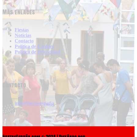
Más enlaces
Fiestas
Noticias
Contacto
Politica de Cookies
Politica de Privacidad
Contacto
info@fiestasespaña
FiestasEspaña.com © 2024 | Diseñado por