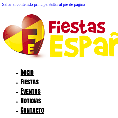
Saltar al contenido principal
Saltar al pie de página
Inicio
Fiestas
Eventos
Noticias
Contacto