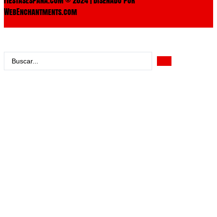
WebEnchantments.com
Search
...