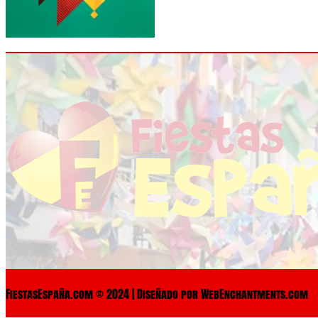
FiestasEspaña.com © 2024 | Diseñado por WebEnchantments.com