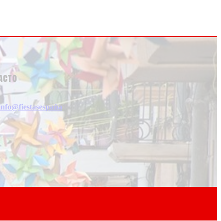
acto
info@fiestasespaña