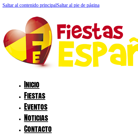
Saltar al contenido principal
Saltar al pie de página
Inicio
Fiestas
Eventos
Noticias
Contacto