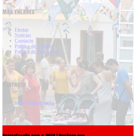
Más enlaces
Fiestas
Noticias
Contacto
Politica de Cookies
Politica de Privacidad
Contacto
info@fiestasespaña
FiestasEspaña.com © 2024 | Diseñado por