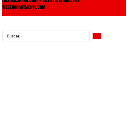
WebEnchantments.com
Search
...