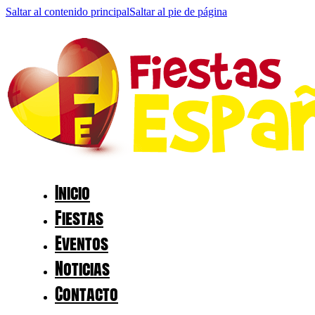
Saltar al contenido principal
Saltar al pie de página
Inicio
Fiestas
Eventos
Noticias
Contacto