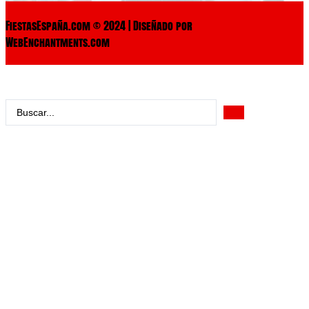
FiestasEspaña.com © 2024 | Diseñado por
WebEnchantments.com
Search
...