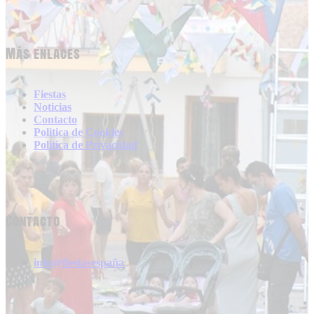
Más enlaces
Fiestas
Noticias
Contacto
Politica de Cookies
Politica de Privacidad
Contacto
info@fiestasespaña