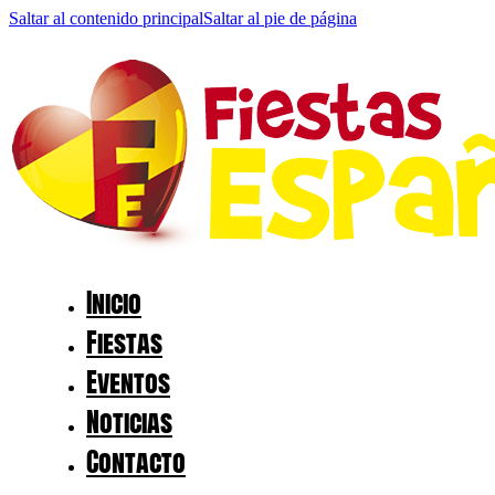
Saltar al contenido principal
Saltar al pie de página
Inicio
Fiestas
Eventos
Noticias
Contacto