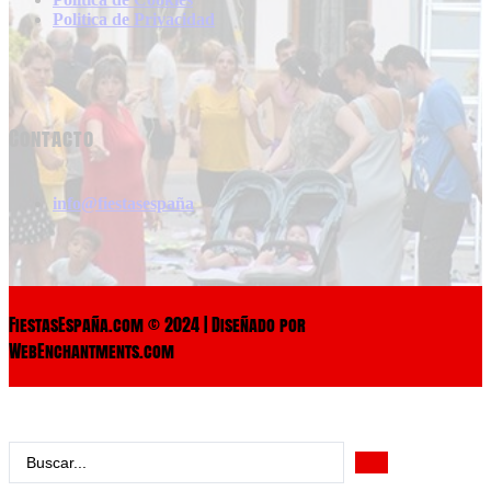
Politica de Privacidad
Contacto
info@fiestasespaña
FiestasEspaña.com © 2024 | Diseñado por
WebEnchantments.com
Search
...