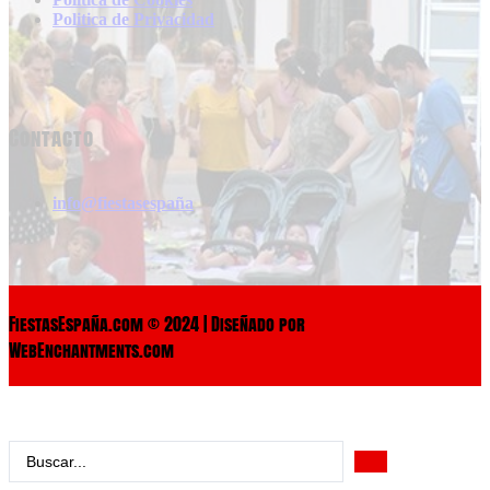
Politica de Privacidad
Contacto
info@fiestasespaña
FiestasEspaña.com © 2024 | Diseñado por
WebEnchantments.com
Search
...