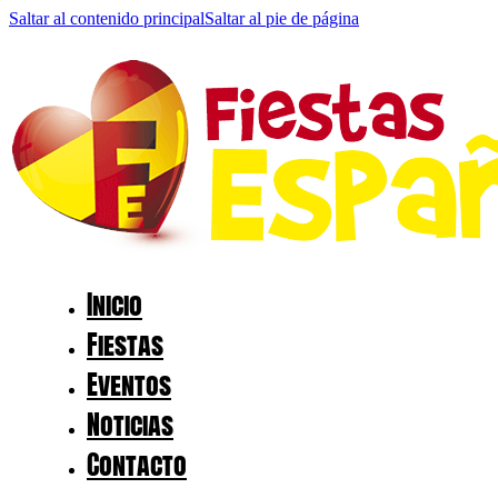
Saltar al contenido principal
Saltar al pie de página
Inicio
Fiestas
Eventos
Noticias
Contacto