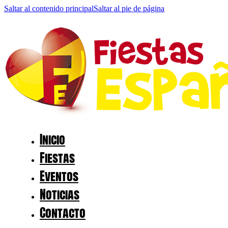
Saltar al contenido principal
Saltar al pie de página
Inicio
Fiestas
Eventos
Noticias
Contacto