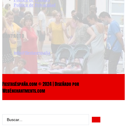
Politica de Privacidad
Contacto
info@fiestasespaña
FiestasEspaña.com © 2024 | Diseñado por
WebEnchantments.com
Search
...