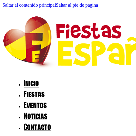
Saltar al contenido principal
Saltar al pie de página
Inicio
Fiestas
Eventos
Noticias
Contacto