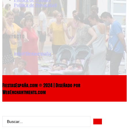
Politica de Privacidad
Contacto
info@fiestasespaña
FiestasEspaña.com © 2024 | Diseñado por
WebEnchantments.com
Search
...