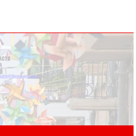
acto
info@fiestasespaña