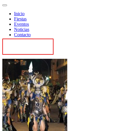
Inicio
Fiestas
Eventos
Noticias
Contacto
Contactar