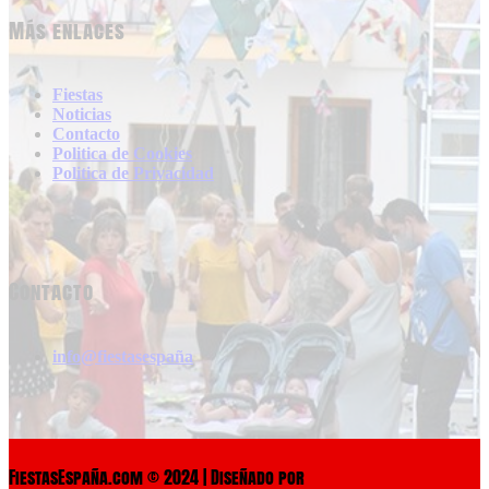
Más enlaces
Fiestas
Noticias
Contacto
Politica de Cookies
Politica de Privacidad
Contacto
info@fiestasespaña
FiestasEspaña.com © 2024 | Diseñado por