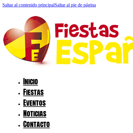
Saltar al contenido principal
Saltar al pie de página
Inicio
Fiestas
Eventos
Noticias
Contacto